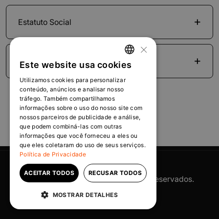
Estatuto Social
×
Políticas e Regimentos Internos
Este website usa cookies
PORTUGUESE
Utilizamos cookies para personalizar
ENGLISH
conteúdo, anúncios e analisar nosso
tráfego. Também compartilhamos
informações sobre o uso do nosso site com
nossos parceiros de publicidade e análise,
que podem combiná-las com outras
informações que você forneceu a eles ou
que eles coletaram do uso de seus serviços.
Política de Privacidade
ACEITAR TODOS
RECUSAR TODOS
©2025 OranjeBTC. Todos Direitos Reservados.
Powered by
MZ
MOSTRAR DETALHES