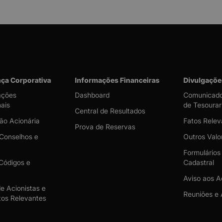
ça Corporativa
Informações Financeiras
Divulgaçõe
ações
Dashboard
Comunicado
nais
de Tesourar
Central de Resultados
ão Acionária
Fatos Relev
Prova de Reservas
 Conselhos e
Outros Valor
Formulários
 Códigos e
Cadastral
Aviso aos A
e Acionistas e
Reuniões e 
os Relevantes