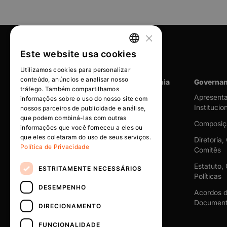
×
Este website usa cookies
PORTUGUESE
Utilizamos cookies para personalizar
ENGLISH
conteúdo, anúncios e analisar nosso
A Companhia
Governan
tráfego. Também compartilhamos
Apresent
informações sobre o uso do nosso site com
Institucio
nossos parceiros de publicidade e análise,
que podem combiná-las com outras
Composiç
informações que você forneceu a eles ou
que eles coletaram do uso de seus serviços.
Diretoria,
Política de Privacidade
Comitês
Estatuto,
ESTRITAMENTE NECESSÁRIOS
Políticas
DESEMPENHO
Acordos d
Document
DIRECIONAMENTO
FUNCIONALIDADE